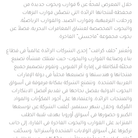
خلال المعرض لمحةً عن 6 قوارب ويخوت جديدة من
محفظة مُنتجاتها الرائدة التي تتضمّن قوارب النزهات
ورحلات الترفيهية، وقوارب الصيد، والقوارب الرياضيّة،
واليخوت المخصصة لعشاق المغامرات البحرية، فضلاً عن
يخوت مجموعة “ماجستي” الفاخرة.
وتُعتبر “جلف كرافت” إحدى الشركات الرائدة عالمياً في قطاع
بناء وصناعة القوارب واليخوت؛ حيث تمتلك منشأة تصنيع
محليّة مُتكاملة في إمارة أم القيوين، وتقوم بتصميم جميع
منتجاتها و هندستها و تصنيعها محلياً في دولة الإمارات
العربية المتحدة. وتتمتع الشركة بمكانة مرموقة في أسواق
اليخوت الدولية بفضل نجاحها في تقديم أفضل الابتكارات
والمنتجات الرائدة، واعتمادها على أجود المكوّنات والمواد
المّركبة. وخلال شهر سبتمبر، أعلنت الشركة عن توسعها
الكبير و حضورها في أسواق أوروبا بهدف تلبية الطلب
المتزايد على القوارب واليخوت الفاخرة في القارة، إلى جانب
تركيزها على أسواق الولايات المتحدة وأستراليا. وسجّلت