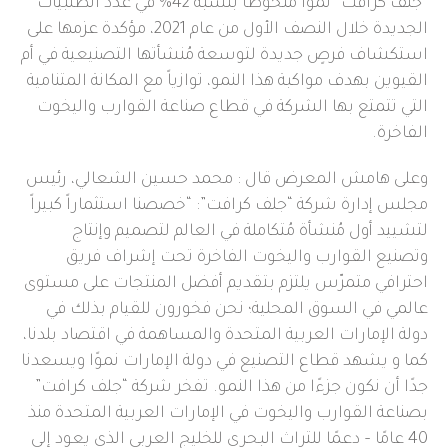
“جلف كرافت” نمواً ملحوظاً بنسبة 42% في عدد الطلبيات
الجديدة خلال النصف الأول من عام 2021، مؤكدة عزمها على
استكشاف فرصٍ جديدة لتوسعة مُنشأتها التصنيعية في أم
القيوين بهدف مواكبة هذا النمو، توازياً مع المكانة المتنامية
التي تتمتع بها الشركة في قطاع صناعة القوارب واليخوت
الفاخرة.
وعلى هامش المعرض قال : محمد حسين الشعالي، رئيس
مجلس إدارة شركة “جلف كرافت”: “خصصنا استثماراً كبيراً
لتشييد أول مُنشأة مُتكاملة في العالم لتصميم وإنتاج
وتصنيع القوارب واليخوت الفاخرة تحت إشراف فريق
احترافي متمرّس يلتزم بتقديم أفضل المنتجات على مستوى
عالمي في السوق المحلية؛ نحن فخورون للقيام بذلك في
دولة الإمارات العربية المتحدة والمساهمة في اقتصاد بلدنا،
كما و يشهد قطاع التصنيع في دولة الإمارات نموًا ويسعدنا
جدًا أن نكون جزءًا من هذا النمو. تفخر شركة “جلف كرافت”
بصناعة القوارب واليخوت في الإمارات العربية المتحدة منذ
40 عامًا – دعمًا للتراث البحري للخليج العربي الذي يعود إلى