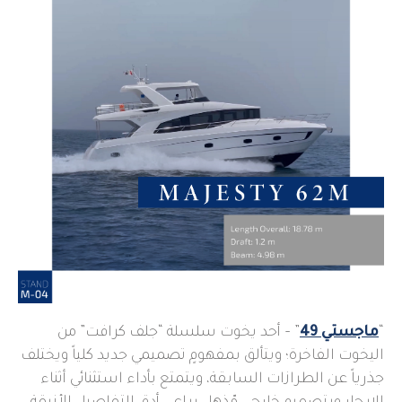
“
ماجستي 49
” – أحد يخوت سلسلة “جلف كرافت” من
اليخوت الفاخرة؛ ويتألق بمفهومٍ تصميمي جديد كلياً ويختلف
جذرياً عن الطرازات السابقة، ويتمتع بأداء استثنائي أثناء