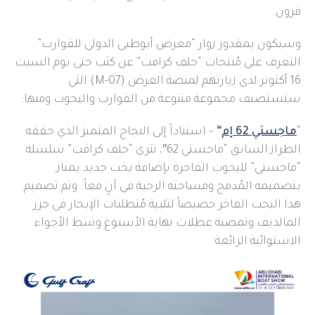
قرون.
وسيكون بمقدور زوار “معرض أبوظبي الدولي للقوارب”
التعرف على مُنتجات “جلف كرافت” عن كثب حتى يوم السبت
16 أكتوبر لدى زيارتهم لمنصة العرض (M-07) التي
ستستضيف مجموعة متنوعة من القوارب واليخوت ومنها:
“
ماجستي 62 إم
“
– استناداً إلى النجاح المتميز الذي حققه
الطراز السابق “ماجستي 62″، تثري “جلف كرافت” سلسلة
“ماجستي” لليخوت الفاخرة بإضافة يخت جديد يمتاز
بتصميمه المُدمج ومساحته الرحبة في آنٍ معاً. وتم تصميم
هذا اليخت الفاخر خصيصاً لتلبية مُتطلبات الإبحار في جزر
المالديف وتمضية عطلات نهاية الأسبوع وسط الأجواء
الاستوائية الرائعة.