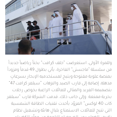
وللمرة الأولى، استعرضت “جلف كرافت” يختاً رياضياً جديداً
من سلسلة “ماجستي” الفاخرة، يأتي بطول 49 قدماً ومزوداً
بمنصة علوية مفتوحة ويتيح لمستخدميه الإبحار بسرعاتٍ
مذهلة، إضافة إلى قارب الصيد والنزهات “سيلفر كرافت 47”
بتصميمه الفريد والمثالي للعائلات الراغبة بخوض رحلات
بحرية ممتعة. وإلى جانب ذلك، قدمت الشركة قارب “سيلفر
كات 40 لوكس” المزوّد بأحدث تقنيات الطاقة الشمسية
التي تتيح للعائلات الاستمتاع بليالٍ هانئة وتشغيل نظام