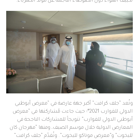
تكييف الهواء دون الضوضاء الناجمة عن مولّد الكهرباء.
وتُعد “جلف كرافت” أكبر جهة عارضة في “معرض أبوظبي
الدولي للقوارب 2021″؛ حيث جاءت مُشاركتها في “معرض
أبوظبي الدولي للقوارب” تتويجاً للمشاركات الناجحة في
المعارض الدولية خلال موسم الصيف، ومنها “مهرجان كان
لليخوت” و”معرض موناكو لليخوت”. وتُقدّم “جلف كرافت”