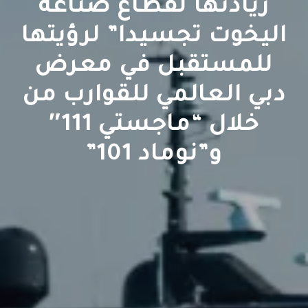
ريادتها لقطاع صناعة
اليخوت تجسيدا” لرؤيتها
للمستقبل في معرض
دبي العالمي للقوارب من
خلال “ماجستي 111″
و”نوماد 101”