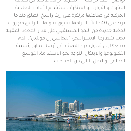
تواصل “جلف كرافت” – الشركة الرائدة عالمياً في صناعة
اليخوت والقوارب والمبتكرة لاستخدام الألياف الزجاجية
المركبة في صناعتها مرتكزة على إرث راسخ انطلق منذ ما
يزيد على 40 عاماً – التزامها بتفوق يخوتها بالترافق مع رؤية
لحقبة جديدة من النمو المستقبلي على مدار العقود المقبلة
تحت شعارها الاستراتيجي “ليجاسي إن موشن”، الذي
يدفعها إلى تجاوز حدود المعتاد في أربعة محاور رئيسية:
التكنولوجيا والابتكار، التوجه نحو الاستدامة، التوسع
العالمي، والجيل التالي من المنتجات.