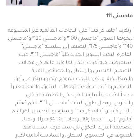
ماجستي 111
ارتكزت “جلف كرافت” على النجاحات العالمية غير المسبوقة
ليخوتها السوبر “ماجستي 100″ و”ماجستي 120″ و”ماجستي
140” و”ماجستي 175″، لتضيف إلى سلسلة “ماجستي”
الفاخرة اليخت السوبر الجديد كلياً “ماجستي 111″، حيث
استعرضت فيه أحدث ابتكاراتها وابداعاتها في مجالات
التصميم الهندسي والإنشائي والخصائص الفنية
والميكانيكية. ويتفرد اليخت بنموذج متطور يرتكز على أدق
التصاميم والأبحاث وأحدث توجهات السوق، واضعاً معياراً
جديداً للقطاع بأسلوبه الفريد في التصميم الداخلي
والخارجي. ويصل طول اليخت “ماجستي 111″، الذي صُمِّم
بالشراكة بين “جلف كرافت” واستوديو التصميم الهولندي
“فاثوم”، إلى 111 قدماً و10 بوصات (34.10 متراً)، ويمتاز
بتصميمه الفريد المكون من ست غرف، خمسة منها
للضيوف في المستوى السفلي، والسادسة أمامية لكبار