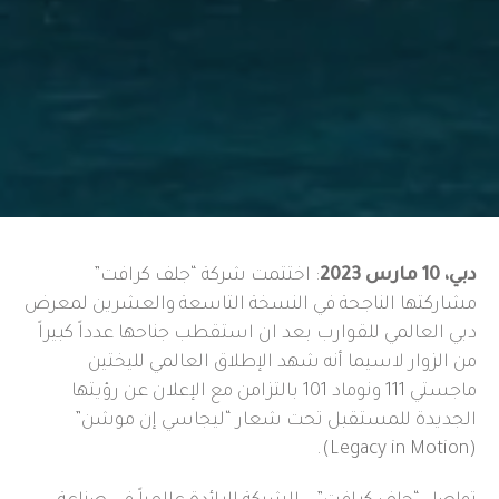
دبي، 10 مارس 2023
: اختتمت شركة “جلف كرافت”
مشاركتها الناجحة في النسخة التاسعة والعشرين لمعرض
دبي العالمي للقوارب بعد ان استقطب جناحها عدداً كبيراً
من الزوار لاسيما أنه شهد الإطلاق العالمي لليختين
ماجستي 111 ونوماد 101 بالتزامن مع الإعلان عن رؤيتها
الجديدة للمستقبل تحت شعار “ليجاسي إن موشن”
(Legacy in Motion).