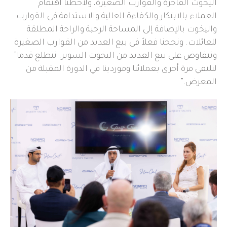
اليخوت الفاخرة والقوارب الصغيرة، ولاحظنا اهتمام
العملاء بالابتكار والكفاءة العالية والاستدامة في القوارب
واليخوت بالإضافة إلى المساحة الرحبة والراحة المطلقة
للعائلات. ونجحنا فعلاً في بيع العديد من القوارب الصغيرة
ونتفاوض على بيع العديد من اليخوت السوبر. نتطلع قدما”
لنلتقي مرة أخرى بعملائنا وموردينا في الدورة المقبلة من
المعرض.”