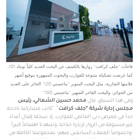
فاجأت “جلف كرافت” زوارها بالكشف عن اليخت الجديد كلياً نوماد 101،
كما عرضت تشكيلة متنوعة للقوارب واليخوت الممهورة بتوقيع أشهر
علامتها التجارية، مثل اليخت السوبر “ماجستي 120” الحائز على العديد
من الجوائز، واليخت الفاخر الشهير “ماجستي 100”.
وفي هذا السياق، قال
محمد حسين الشعالي، رئيس
مجلس إدارة شركة “جلف كرافت
“: “كانت مشاركتنا ناجحة
جداً في معرض دبي العالمي للقوارب، إذ سجلنا إقبال أعداد
غير مسبوقة من الزوار لزيارة جناحنا، وشهدنا اهتماماً كبيراً
-وخصوصاً العملاء السابقين منهم- بمجموعتنا الكاملة من