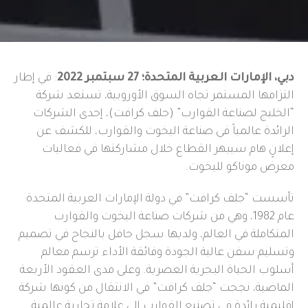
دبي، الإمارات العربية المتحدة؛ 27 سبتمبر 2022
: في إطار
التزامها المستمر تجاه السوق الأوروبية، تستعد شركة
“الخليج لصناعة القوارب” (جلف كرافت)، إحدى الشركات
الرائدة عالمياً في صناعة اليخوت والقوارب، للكشف عن
إعلانٍ هام سيبهر القطاع خلال مشاركتها في فعاليات
معرض موناكو لليخوت.
تأسست “جلف كرافت” في دولة الإمارات العربية المتحدة
عام 1982، وهي من شركات صناعة اليخوت والقوارب
المتكاملة في العالم، ولديها سجل حافل بالنجاح في تصميم
وتسليم سفن عالية الجودة وفائقة الأداء ترسم معالم
أسلوب الحياة البحرية العصرية. وعلى مدى العقود الأربعة
الماضية، نجحت “جلف كرافت” في الانتقال من كونها شركة
إقليمية رائدة في تصنيع القوارب إلى علامة تجارية عالمية