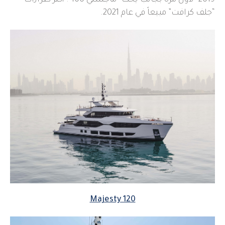
2019- لأول مرة بجانب يخت “ماجستي 100″؛ أكثر طرازات
“جلف كرافت” مبيعاً في عام 2021.
Majesty 120