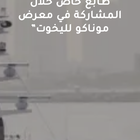
طابع خاص خلال
المشاركة في معرض
موناكو لليخوت”