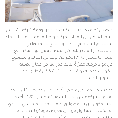
وتحظى “جلف كرافت” بمكانة دولية مرموقة كشركة رائدة في
إنتاج الهياكل من المواد المركبة، ولطالما عملت على الارتقاء
بمستوى التصاميم والأداء وترسيخ سمعتها في
الاستخدام المبتكر للهياكل المصنّعة من مواد مركبة مع
يخت “ماجستي 175″، الأكبر من نوعه في العالم والمصنوع
من مواد مركبة، معززةً بذلك قدراتها في مجال تصنيع
القوارب ومكانة دولة الإمارات كرائدة في قطاع يخوت
السوبر العالمي.
وعقب إطلاقه لأول مرة في أوروبا خلال مهرجان كان لليخوت،
تعتزم الشركة عرض يخت السوبر “ماجستي 120”- أصغر
يخت مكون من ثلاثة طوابق ضمن يخوت “ماجستي”، والذي
تم الكشف عنه لأول مرة في معرض موناكو لليخوت عام