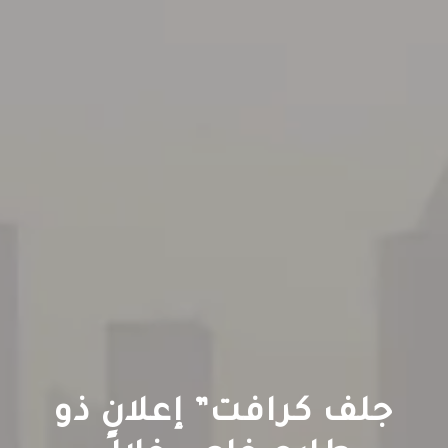
جلف كرافت” إعلانٍ ذو